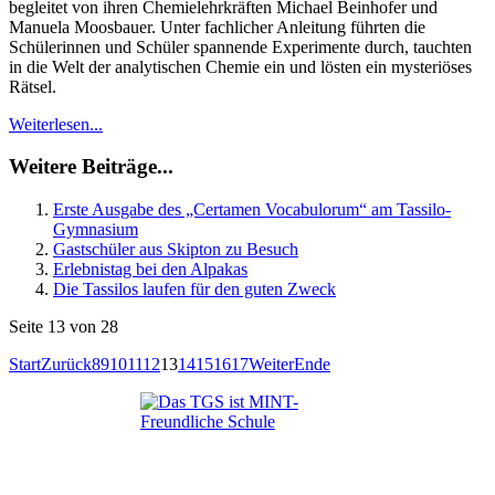
begleitet von ihren Chemielehrkräften Michael Beinhofer und
Manuela Moosbauer. Unter fachlicher Anleitung führten die
Schülerinnen und Schüler spannende Experimente durch, tauchten
in die Welt der analytischen Chemie ein und lösten ein mysteriöses
Rätsel.
Weiterlesen...
Weitere Beiträge...
Erste Ausgabe des „Certamen Vocabulorum“ am Tassilo-
Gymnasium
Gastschüler aus Skipton zu Besuch
Erlebnistag bei den Alpakas
Die Tassilos laufen für den guten Zweck
Seite 13 von 28
Start
Zurück
8
9
10
11
12
13
14
15
16
17
Weiter
Ende