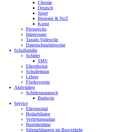
Chemie
Deutsch
Sport
Biologie & NuT
Kunst
Presseecho
Impressum
Tassilo Videoclip
Datenschutzhinweise
Schulfamilie
Schüler
SMV
Elternbeirat
Schulleitung
Lehrer
Förderverein
Aktivitäten
Schüleraustausch
Budweis
Service
Elternportal
Bedarfslisten
Vertretungsplan
Busfahrpläne
Störmeldungen im Busverkehr