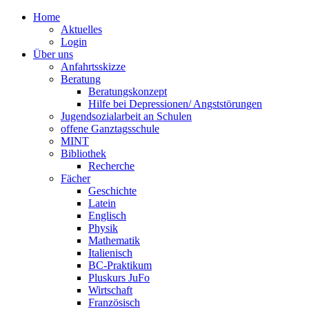
Home
Aktuelles
Login
Über uns
Anfahrtsskizze
Beratung
Beratungskonzept
Hilfe bei Depressionen/ Angststörungen
Jugendsozialarbeit an Schulen
offene Ganztagsschule
MINT
Bibliothek
Recherche
Fächer
Geschichte
Latein
Englisch
Physik
Mathematik
Italienisch
BC-Praktikum
Pluskurs JuFo
Wirtschaft
Französisch