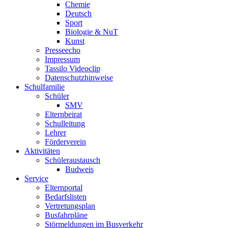
Chemie
Deutsch
Sport
Biologie & NuT
Kunst
Presseecho
Impressum
Tassilo Videoclip
Datenschutzhinweise
Schulfamilie
Schüler
SMV
Elternbeirat
Schulleitung
Lehrer
Förderverein
Aktivitäten
Schüleraustausch
Budweis
Service
Elternportal
Bedarfslisten
Vertretungsplan
Busfahrpläne
Störmeldungen im Busverkehr