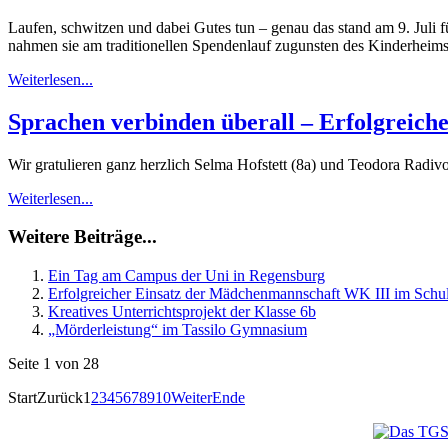
Laufen, schwitzen und dabei Gutes tun – genau das stand am 9. Juli
nahmen sie am traditionellen Spendenlauf zugunsten des Kinderheims „
Weiterlesen...
Sprachen verbinden überall – Erfolgreic
Wir gratulieren ganz herzlich Selma Hofstett (8a) und Teodora Radi
Weiterlesen...
Weitere Beiträge...
Ein Tag am Campus der Uni in Regensburg
Erfolgreicher Einsatz der Mädchenmannschaft WK III im Schul
Kreatives Unterrichtsprojekt der Klasse 6b
„Mörderleistung“ im Tassilo Gymnasium
Seite 1 von 28
Start
Zurück
1
2
3
4
5
6
7
8
9
10
Weiter
Ende