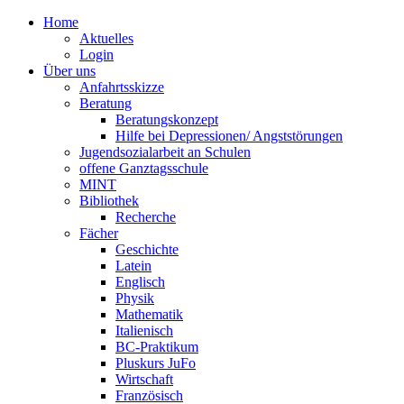
Home
Aktuelles
Login
Über uns
Anfahrtsskizze
Beratung
Beratungskonzept
Hilfe bei Depressionen/ Angststörungen
Jugendsozialarbeit an Schulen
offene Ganztagsschule
MINT
Bibliothek
Recherche
Fächer
Geschichte
Latein
Englisch
Physik
Mathematik
Italienisch
BC-Praktikum
Pluskurs JuFo
Wirtschaft
Französisch