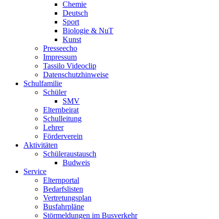
Chemie
Deutsch
Sport
Biologie & NuT
Kunst
Presseecho
Impressum
Tassilo Videoclip
Datenschutzhinweise
Schulfamilie
Schüler
SMV
Elternbeirat
Schulleitung
Lehrer
Förderverein
Aktivitäten
Schüleraustausch
Budweis
Service
Elternportal
Bedarfslisten
Vertretungsplan
Busfahrpläne
Störmeldungen im Busverkehr