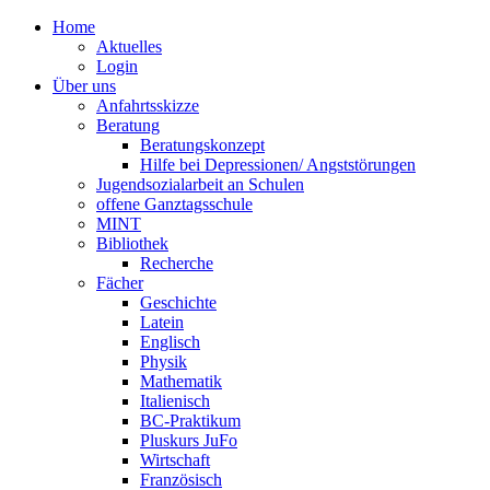
Home
Aktuelles
Login
Über uns
Anfahrtsskizze
Beratung
Beratungskonzept
Hilfe bei Depressionen/ Angststörungen
Jugendsozialarbeit an Schulen
offene Ganztagsschule
MINT
Bibliothek
Recherche
Fächer
Geschichte
Latein
Englisch
Physik
Mathematik
Italienisch
BC-Praktikum
Pluskurs JuFo
Wirtschaft
Französisch