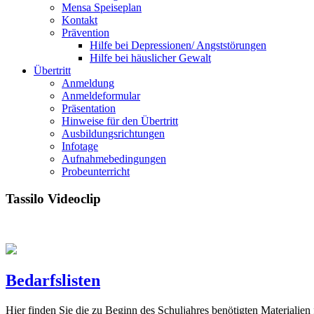
Mensa Speiseplan
Kontakt
Prävention
Hilfe bei Depressionen/ Angststörungen
Hilfe bei häuslicher Gewalt
Übertritt
Anmeldung
Anmeldeformular
Präsentation
Hinweise für den Übertritt
Ausbildungsrichtungen
Infotage
Aufnahmebedingungen
Probeunterricht
Tassilo Videoclip
Bedarfslisten
Hier finden Sie die zu Beginn des Schuljahres benötigten Materialien 