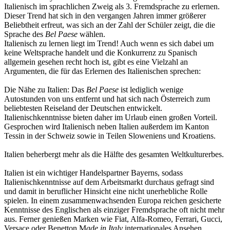
Italienisch im sprachlichen Zweig als 3. Fremdsprache zu erlernen.
Dieser Trend hat sich in den vergangen Jahren immer größerer
Beliebtheit erfreut, was sich an der Zahl der Schüler zeigt, die die
Sprache des
Bel Paese
wählen.
Italienisch zu lernen liegt im Trend! Auch wenn es sich dabei um
keine Weltsprache handelt und die Konkurrenz zu Spanisch
allgemein gesehen recht hoch ist, gibt es eine Vielzahl an
Argumenten, die für das Erlernen des Italienischen sprechen:
Die Nähe zu Italien: Das
Bel Paese
ist lediglich wenige
Autostunden von uns entfernt und hat sich nach Österreich zum
beliebtesten Reiseland der Deutschen entwickelt.
Italienischkenntnisse bieten daher im Urlaub einen großen Vorteil.
Gesprochen wird Italienisch neben Italien außerdem im Kanton
Tessin in der Schweiz sowie in Teilen Sloweniens und Kroatiens.
Italien beherbergt mehr als die Hälfte des gesamten Weltkulturerbes.
Italien ist ein wichtiger Handelspartner Bayerns, sodass
Italienischkenntnisse auf dem Arbeitsmarkt durchaus gefragt sind
und damit in beruflicher Hinsicht eine nicht unerhebliche Rolle
spielen. In einem zusammenwachsenden Europa reichen gesicherte
Kenntnisse des Englischen als einziger Fremdsprache oft nicht mehr
aus. Ferner genießen Marken wie Fiat, Alfa-Romeo, Ferrari, Gucci,
Versace oder Benetton M
ade in Italy
internationales Ansehen.