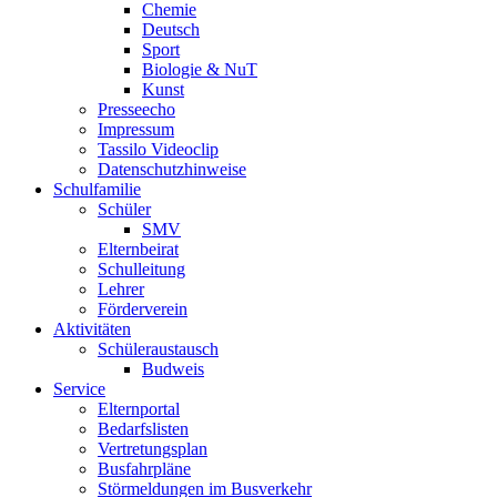
Chemie
Deutsch
Sport
Biologie & NuT
Kunst
Presseecho
Impressum
Tassilo Videoclip
Datenschutzhinweise
Schulfamilie
Schüler
SMV
Elternbeirat
Schulleitung
Lehrer
Förderverein
Aktivitäten
Schüleraustausch
Budweis
Service
Elternportal
Bedarfslisten
Vertretungsplan
Busfahrpläne
Störmeldungen im Busverkehr