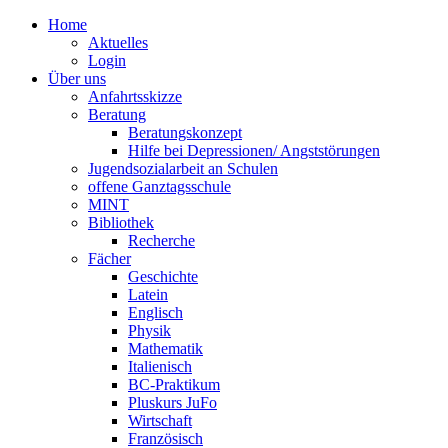
Home
Aktuelles
Login
Über uns
Anfahrtsskizze
Beratung
Beratungskonzept
Hilfe bei Depressionen/ Angststörungen
Jugendsozialarbeit an Schulen
offene Ganztagsschule
MINT
Bibliothek
Recherche
Fächer
Geschichte
Latein
Englisch
Physik
Mathematik
Italienisch
BC-Praktikum
Pluskurs JuFo
Wirtschaft
Französisch