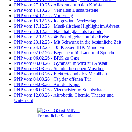
PNP vom 27.10.25 - Alles rund um den Kürbis
PNP vom 14.10.25 - Verhalten Bushaltestelle
PNP vom 04.12.25 - Vorlesetag
PNP vom 15.12.25 - Ida gewinnt Vorlesetag
PNP vom 17.12.25 - Musikalisches Highlight im Advent
PNP vom 20.12.25 - Nachhaltigkeit als Leitbild
PNP vom 22.12.25 - 46 Pakerl gehen auf die Reise
PNP vom 23.12.25 - Mit Schwung in die besinnliche Zeit
PNP vom 24.12.25 - 10. Klassen IHK München
PNP vom 02.02.26 - Begeistern für Land und Sprache
PNP vom 06.02.26 - BRK zu Gast
PNP vom 03.03.26 - Gymnasium wird zur Anstalt
PNP vom 03.03.26 - Schüler besuchen Moschee
PNP vom 04.03.26 - Elektrotechnik bis Metallbau
PNP vom 04.03.26 - Tag der offenen Tür
PNP vom 04.03.26 - Auf der Kippe
PNP vom 06.03.26 - Vizemeister im Schulschach
PNP vom 12.03.26 - Akrobatik, Chemie, Theater und
Unterricht