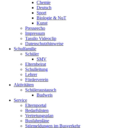
Chemie
Deutsch
Sport
Biologie & NuT
Kunst
Presseecho
Impressum
Tassilo Videoclip
Datenschutzhinweise
Schulfamilie
Schüler
SMV
Elternbeirat
Schulleitung
Lehrer
Förderverein
Aktivitäten
Schüleraustausch
Budweis
Service
Elternportal
Bedarfslisten
Vertretungsplan
Busfahrpläne
Störmeldungen im Busverkehr