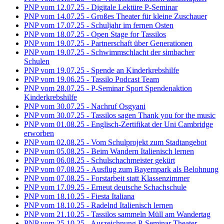
PNP vom 12.07.25 - Digitale Lektüre P-Seminar
PNP vom 14.07.25 - Großes Theater für kleine Zuschauer
PNP vom 17.07.25 - Schuljahr im fernen Osten
PNP vom 18.07.25 - Open Stage for Tassilos
PNP vom 19.07.25 - Partnerschaft über Generationen
PNP vom 19.07.25 - Schwimmschlacht der simbacher
Schulen
PNP vom 19.07.25 - Spende an Kinderkrebshilfe
PNP vom 19.06.25 - Tassilo Podcast Team
PNP vom 28.07.25 - P-Seminar Sport Spendenaktion
Kinderkrebshilfe
PNP vom 30.07.25 - Nachruf Osgyani
PNP vom 30.07.25 - Tassilos sagen Thank you for the music
PNP vom 01.08.25 - Englisch-Zertifikat der Uni Cambridge
erworben
PNP vom 02.08.25 - Vom Schulprojekt zum Stadtangebot
PNP vom 05.08.25 - Beim Wandern Italienisch lernen
PNP vom 06.08.25 - Schulschachmeister gekürt
PNP vom 07.08.25 - Ausflug zum Bayernpark als Belohnung
PNP vom 07.08.25 - Forstarbeit statt Klassenzimmer
PNP vom 17.09.25 - Erneut deutsche Schachschule
PNP vom 18.10.25 - Fiesta Italiana
PNP vom 18.10.25 - Radelnd Italienisch lernen
PNP vom 21.10.25 - Tassilos sammeln Müll am Wandertag
PNP vom 25.10.25 - Auszeichnung P-Seminar Theater