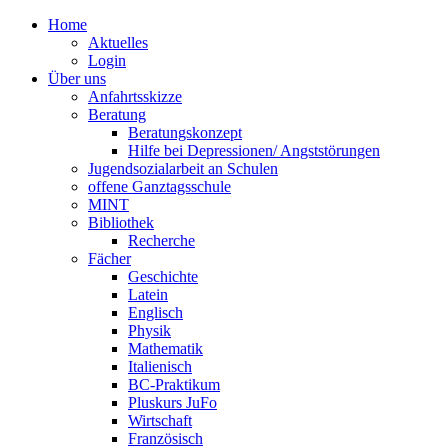
Home
Aktuelles
Login
Über uns
Anfahrtsskizze
Beratung
Beratungskonzept
Hilfe bei Depressionen/ Angststörungen
Jugendsozialarbeit an Schulen
offene Ganztagsschule
MINT
Bibliothek
Recherche
Fächer
Geschichte
Latein
Englisch
Physik
Mathematik
Italienisch
BC-Praktikum
Pluskurs JuFo
Wirtschaft
Französisch