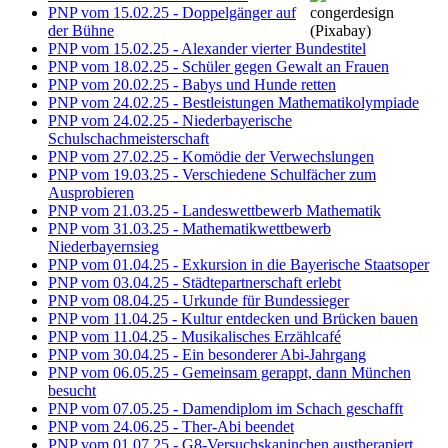
PNP vom 15.02.25 - Doppelgänger auf
der Bühne
PNP vom 15.02.25 - Alexander vierter Bundestitel
PNP vom 18.02.25 - Schüler gegen Gewalt an Frauen
PNP vom 20.02.25 - Babys und Hunde retten
PNP vom 24.02.25 - Bestleistungen Mathematikolympiade
PNP vom 24.02.25 - Niederbayerische
Schulschachmeisterschaft
PNP vom 27.02.25 - Komödie der Verwechslungen
PNP vom 19.03.25 - Verschiedene Schulfächer zum
Ausprobieren
PNP vom 21.03.25 - Landeswettbewerb Mathematik
PNP vom 31.03.25 - Mathematikwettbewerb
Niederbayernsieg
PNP vom 01.04.25 - Exkursion in die Bayerische Staatsoper
PNP vom 03.04.25 - Städtepartnerschaft erlebt
PNP vom 08.04.25 - Urkunde für Bundessieger
PNP vom 11.04.25 - Kultur entdecken und Brücken bauen
PNP vom 11.04.25 - Musikalisches Erzählcafé
PNP vom 30.04.25 - Ein besonderer Abi-Jahrgang
PNP vom 06.05.25 - Gemeinsam gerappt, dann München
besucht
PNP vom 07.05.25 - Damendiplom im Schach geschafft
PNP vom 24.06.25 - Ther-Abi beendet
PNP vom 01.07.25 - G8-Versuchskaninchen austherapiert