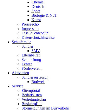
Chemie
Deutsch
Sport
Biologie & NuT
Kunst
Presseecho
Impressum
Tassilo Videoclip
Datenschutzhinweise
Schulfamilie
Schüler
SMV
Elternbeirat
Schulleitung
Lehrer
Förderverein
Aktivitäten
Schüleraustausch
Budweis
Service
Elternportal
Bedarfslisten
Vertretungsplan
Busfahrpläne
Störmeldungen im Busverkehr