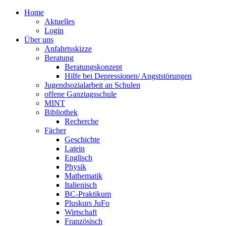
Home
Aktuelles
Login
Über uns
Anfahrtsskizze
Beratung
Beratungskonzept
Hilfe bei Depressionen/ Angststörungen
Jugendsozialarbeit an Schulen
offene Ganztagsschule
MINT
Bibliothek
Recherche
Fächer
Geschichte
Latein
Englisch
Physik
Mathematik
Italienisch
BC-Praktikum
Pluskurs JuFo
Wirtschaft
Französisch