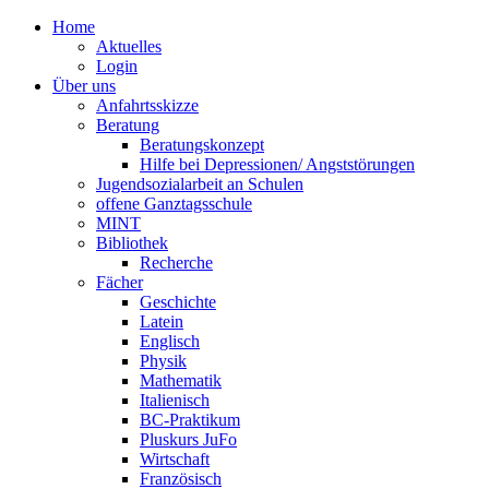
Home
Aktuelles
Login
Über uns
Anfahrtsskizze
Beratung
Beratungskonzept
Hilfe bei Depressionen/ Angststörungen
Jugendsozialarbeit an Schulen
offene Ganztagsschule
MINT
Bibliothek
Recherche
Fächer
Geschichte
Latein
Englisch
Physik
Mathematik
Italienisch
BC-Praktikum
Pluskurs JuFo
Wirtschaft
Französisch