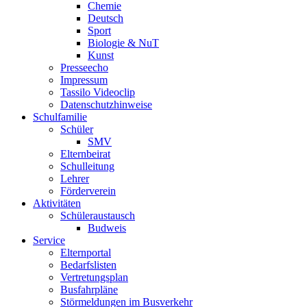
Chemie
Deutsch
Sport
Biologie & NuT
Kunst
Presseecho
Impressum
Tassilo Videoclip
Datenschutzhinweise
Schulfamilie
Schüler
SMV
Elternbeirat
Schulleitung
Lehrer
Förderverein
Aktivitäten
Schüleraustausch
Budweis
Service
Elternportal
Bedarfslisten
Vertretungsplan
Busfahrpläne
Störmeldungen im Busverkehr