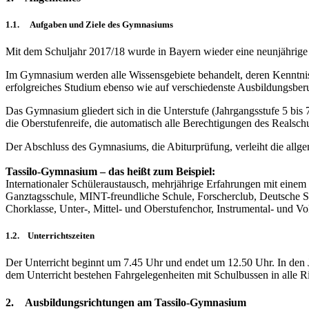
1.1. Aufgaben und Ziele des Gymnasiums
Mit dem Schuljahr 2017/18 wurde in Bayern wieder eine neunjährige F
Im Gymnasium werden alle Wissensgebiete behandelt, deren Kenntnis e
erfolgreiches Studium ebenso wie auf verschiedenste Ausbildungsberu
Das Gymnasium gliedert sich in die Unterstufe (Jahrgangsstufe 5 bis 
die Oberstufenreife, die automatisch alle Berechtigungen des Realschu
Der Abschluss des Gymnasiums, die Abiturprüfung, verleiht die allg
Tassilo-Gymnasium – das heißt zum Beispiel:
Internationaler Schüleraustausch, mehrjährige Erfahrungen mit einem
Ganztagsschule, MINT-freundliche Schule, Forscherclub, Deutsche S
Chorklasse, Unter-, Mittel- und Oberstufenchor, Instrumental- und Vo
1.2. Unterrichtszeiten
Der Unterricht beginnt um 7.45 Uhr und endet um 12.50 Uhr. In den Jah
dem Unterricht bestehen Fahrgelegenheiten mit Schulbussen in alle R
2.
Ausbildungsrichtungen
am Tassilo-Gymnasium