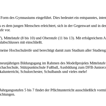
orm des Gymnasiums eingeführt. Dies bedeutet ein entspanntes, intens
s dem jungen Menschen erleichtert, sich in der Gegenwart und in der Z
fe vor.
7), Mittelstufe (8 bis 10) und Oberstufe (11 bis 13). Mit erfolgreiche
labschlusses mit einschließt.
emeine Hochschulreife und berechtigt damit zum Studium aller Studien
 neunjährigen Bildungsgang im Rahmen des Modellprojekts Mittelstufe P
chachschule, Stützpunktschule Fußball, Ausbildung zum DFB-Juniorcoa
kalunterricht, Schulorchester, Schulbands und vieles mehr!
rgangsstufen 5 bis 7 findet der Pflichtunterricht ausschließlich vormi
ichtungen.