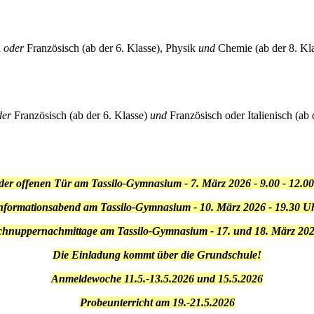
n
oder
Französisch (ab der 6. Klasse), Physik
und
Chemie (ab der 8. Klas
der
Französisch (ab der 6. Klasse)
und
Französisch oder Italienisch (ab 
der offenen Tür am Tassilo-Gymnasium - 7. März 2026 - 9.00 - 12.0
nformationsabend am Tassilo-Gymnasium - 10. März 2026 - 19.30 U
chnuppernachmittage am Tassilo-Gymnasium - 17. und 18. März 20
Die Einladung kommt über die Grundschule!
Anmeldewoche 11.5.-13.5.2026 und 15.5.2026
Probeunterricht am 19.-21.5.2026