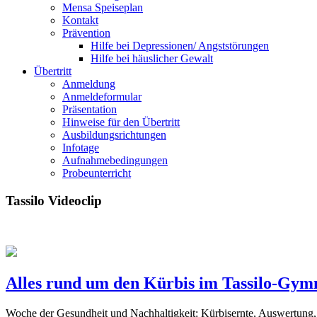
Mensa Speiseplan
Kontakt
Prävention
Hilfe bei Depressionen/ Angststörungen
Hilfe bei häuslicher Gewalt
Übertritt
Anmeldung
Anmeldeformular
Präsentation
Hinweise für den Übertritt
Ausbildungsrichtungen
Infotage
Aufnahmebedingungen
Probeunterricht
Tassilo Videoclip
Alles rund um den Kürbis im Tassilo-Gy
Woche der Gesundheit und Nachhaltigkeit: Kürbisernte, Auswertung