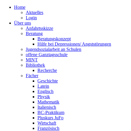
Home
Aktuelles
Login
Über uns
Anfahrtsskizze
Beratung
Beratungskonzept
Hilfe bei Depressionen/ Angststörungen
Jugendsozialarbeit an Schulen
offene Ganztagsschule
MINT
Bibliothek
Recherche
Fächer
Geschichte
Latein
Englisch
Physik
Mathematik
Italienisch
BC-Praktikum
Pluskurs JuFo
Wirtschaft
Französisch