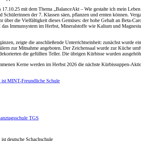
s 17.10.25 mit dem Thema „BalanceAkt – Wie gestalte ich mein Leben g
 Schülerinnen der 7. Klassen säen, pflanzen und ernten können. Ver
r über die Vielfältigkeit dieses Gemüses: der hohe Gehalt an Beta-Car
 C das Immunsystem im Herbst, Mineralstoffe wie Kalium und Magnesiu
zen, zeigte die anschließende Unterrichtseinheit: zunächst wurde ein B
ülern zur Mitnahme angeboten. Der Zeichensaal wurde zur Küche umfun
dekorierten die gefüllten Teller. Die übrigen Kürbisse wurden ausgehöh
tnommenen Kerne werden im Herbst 2026 die nächste Kürbissuppen-Akti