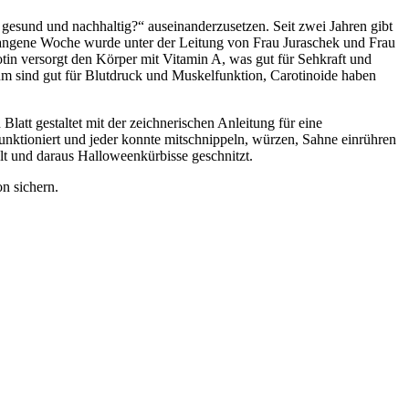
esund und nachhaltig?“ auseinanderzusetzen. Seit zwei Jahren gibt
gangene Woche wurde unter der Leitung von Frau Juraschek und Frau
otin versorgt den Körper mit Vitamin A, was gut für Sehkraft und
m sind gut für Blutdruck und Muskelfunktion, Carotinoide haben
latt gestaltet mit der zeichnerischen Anleitung für eine
ktioniert und jeder konnte mitschnippeln, würzen, Sahne einrühren
lt und daraus Halloweenkürbisse geschnitzt.
on sichern.