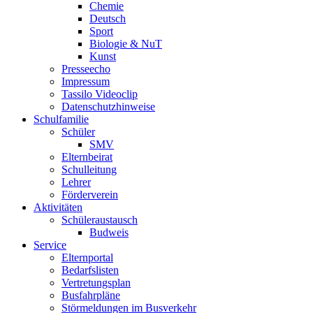
Chemie
Deutsch
Sport
Biologie & NuT
Kunst
Presseecho
Impressum
Tassilo Videoclip
Datenschutzhinweise
Schulfamilie
Schüler
SMV
Elternbeirat
Schulleitung
Lehrer
Förderverein
Aktivitäten
Schüleraustausch
Budweis
Service
Elternportal
Bedarfslisten
Vertretungsplan
Busfahrpläne
Störmeldungen im Busverkehr